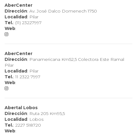
AberCenter
Dirección
: Av. José Dalco Domenech 1750
Localidad
: Pilar
Tel.
: (11) 23227997
Web
:
AberCenter
Dirección
: Panamericana Km52,5 Colectora Este Ramal
Pilar
Localidad
: Pilar
Tel.
: 11 2322 7997
Web
:
Abertal Lobos
Dirección
: Ruta 205 Km95,5
Localidad
: Lobos
Tel.
: 2227 518720
Web
: