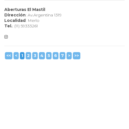
Aberturas El Mastil
Dirección
: Av.Argentina 1319
Localidad
: Merlo
Tel.
: (11) 59333261
<<
<
1
2
3
4
5
6
7
>
>>