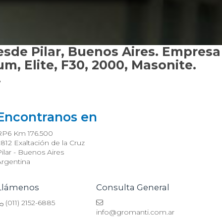
desde Pilar, Buenos Aires. Empresa
um, Elite, F30, 2000, Masonite.
.
Encontranos en
RP6 Km 176.500
812 Exaltación de la Cruz
ilar - Buenos Aires
Argentina
Llámenos
Consulta General
(011) 2152-6885
info@gromanti.com.ar